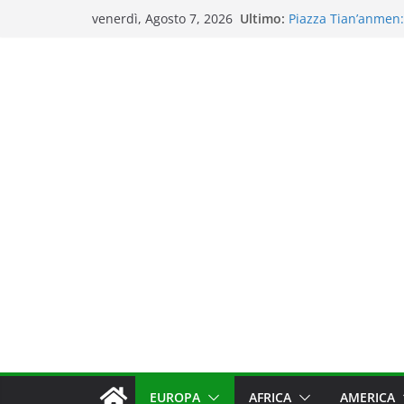
Salta
Ultimo:
Piazza Tian’anmen: 
venerdì, Agosto 7, 2026
al
Tra scorpioni e odor
pechinese
contenuto
Visitare il Tempio 
luoghi più iconici 
Una giornata al Pal
panorami imperial
Città Proibita: un v
immensi
EUROPA
AFRICA
AMERICA