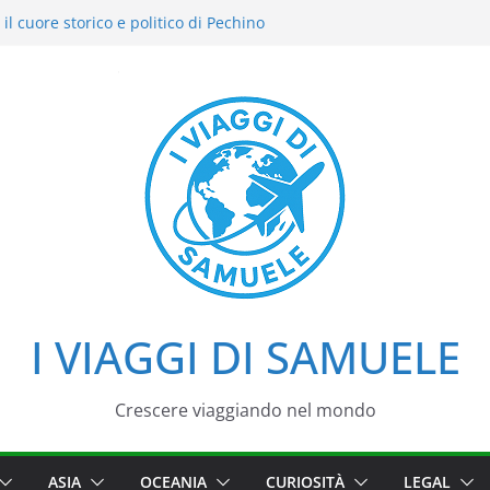
il cuore storico e politico di Pechino
i intensi: il nostro street food
del Cielo: la nostra esperienza in uno dei
di Pechino
azzo d’Estate tra loto, camminate e
i
iaggio tra imperatori, simboli e cortili
I VIAGGI DI SAMUELE
Crescere viaggiando nel mondo
ASIA
OCEANIA
CURIOSITÀ
LEGAL