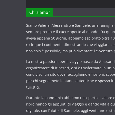
Chi siamo?
Siamo Valeria, Alessandro e Samuele: una famiglia c
sempre pronta e il cuore aperto al mondo. Da qua
aveva appena 50 giorni, abbiamo esplorato oltre 100
e cinque i continenti, dimostrando che viaggiare 
non solo è possibile, ma può diventare l’avventura p
La nostra passione per il viaggio nasce da Alessandr
organizzatore di itinerari, e si è trasformata in un 
condiviso: un sito dove raccogliamo emozioni, scope
per chi sogna mete lontane, autentiche e spesso fuor
turistici.
Durante la pandemia abbiamo riscoperto il valore de
riordinando gli appunti di viaggio e dando vita a q
digitale, con l’aiuto di Samuele, oggi ventenne e st