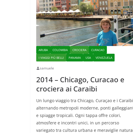
ARUBA
COLOMBIA
CROCIERA
CURACAO
I VIAGGI PIÙ BELLI
PANAMA
USA
VENEZUELA
samuele
2014 – Chicago, Curacao e
crociera ai Caraibi
Un lungo viaggio tra Chicago, Curaçao e i Caraibi
alternando metropoli moderne, ponti galleggian
e spiagge tropicali. Ogni tappa offre colori,
atmosfere e incontri unici, in un percorso
variegato tra cultura urbana e meraviglie natural