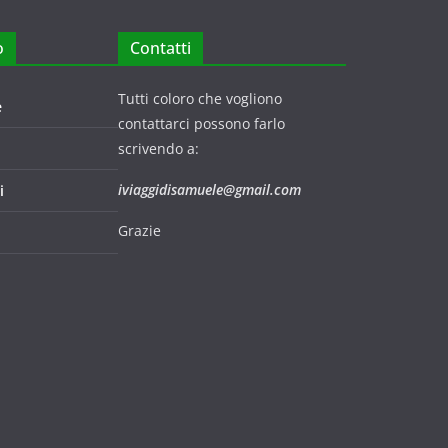
o
Contatti
Tutti coloro che vogliono
e
contattarci possono farlo
scrivendo a:
iviaggidisamuele@gmail.com
i
Grazie