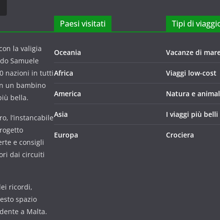
Paesi visitati
Tipi di viaggi
on la valigia
Oceania
Vacanze di mar
ndo Samuele
 nazioni in tutti
Africa
Viaggi low-cost
con un bambino
America
Natura e animal
iù bella.
Asia
I viaggi più belli
o, l’instancabile
progetto
Europa
Crociera
rte e consigli
i dai circuiti
i ricordi,
uesto spazio
udente a Malta.