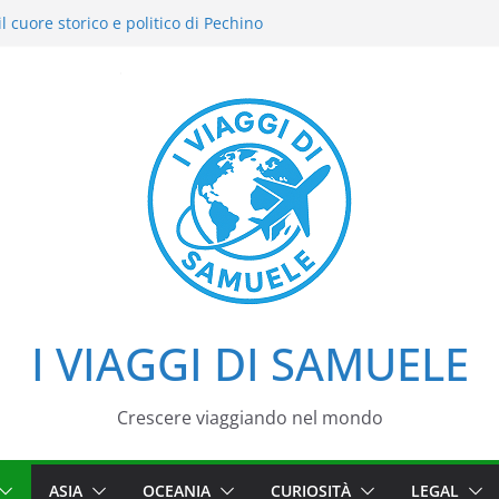
l cuore storico e politico di Pechino
 intensi: il nostro street food
el Cielo: la nostra esperienza in uno dei
i Pechino
zzo d’Estate tra loto, camminate e
aggio tra imperatori, simboli e cortili
I VIAGGI DI SAMUELE
Crescere viaggiando nel mondo
ASIA
OCEANIA
CURIOSITÀ
LEGAL