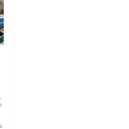
,
ti
i.