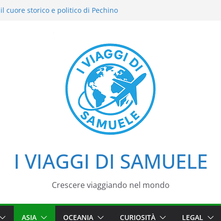
l cuore storico e politico di Pechino
i intensi: il nostro street food
el Cielo: la nostra esperienza in uno dei
i Pechino
azzo d’Estate tra loto, camminate e
aggio tra imperatori, simboli e cortili
I VIAGGI DI SAMUELE
Crescere viaggiando nel mondo
ASIA
OCEANIA
CURIOSITÀ
LEGAL