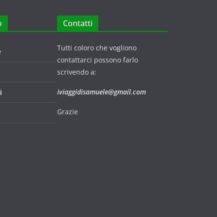
o
Contatti
Tutti coloro che vogliono
e
contattarci possono farlo
scrivendo a:
iviaggidisamuele@gmail.com
i
Grazie