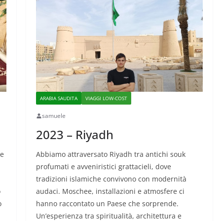
ARABIA SAUDITA
VIAGGI LOW-COST
samuele
2023 – Riyadh
le
Abbiamo attraversato Riyadh tra antichi souk
profumati e avveniristici grattacieli, dove
tradizioni islamiche convivono con modernità
o
audaci. Moschee, installazioni e atmosfere ci
o
hanno raccontato un Paese che sorprende.
Un’esperienza tra spiritualità, architettura e