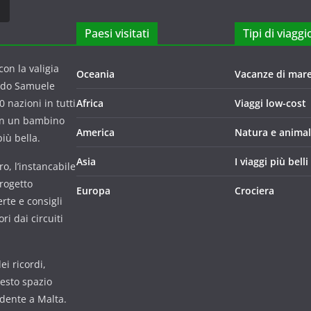
Paesi visitati
Tipi di viaggi
on la valigia
Oceania
Vacanze di mar
ndo Samuele
 nazioni in tutti
Africa
Viaggi low-cost
con un bambino
America
Natura e animal
iù bella.
Asia
I viaggi più belli
o, l’instancabile
progetto
Europa
Crociera
rte e consigli
i dai circuiti
i ricordi,
uesto spazio
udente a Malta.