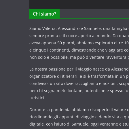
Chi siamo?
Siamo Valeria, Alessandro e Samuele: una famiglia c
sempre pronta e il cuore aperto al mondo. Da qua
aveva appena 50 giorni, abbiamo esplorato oltre 100
e cinque i continenti, dimostrando che viaggiare 
non solo è possibile, ma può diventare l’avventura p
La nostra passione per il viaggio nasce da Alessandr
organizzatore di itinerari, e si è trasformata in un 
condiviso: un sito dove raccogliamo emozioni, scope
per chi sogna mete lontane, autentiche e spesso fuor
turistici.
Durante la pandemia abbiamo riscoperto il valore de
riordinando gli appunti di viaggio e dando vita a q
digitale, con l’aiuto di Samuele, oggi ventenne e st