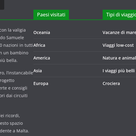
Paesi visitati
Tipi di viaggi
on la valigia
Oceania
Vacanze di mar
ndo Samuele
 nazioni in tutti
Africa
Viaggi low-cost
con un bambino
America
Natura e animal
iù bella.
Asia
I viaggi più belli
o, l’instancabile
progetto
Europa
Crociera
rte e consigli
i dai circuiti
i ricordi,
uesto spazio
udente a Malta.