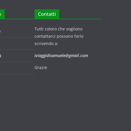
o
Contatti
Tutti coloro che vogliono
e
contattarci possono farlo
scrivendo a:
iviaggidisamuele@gmail.com
i
Grazie