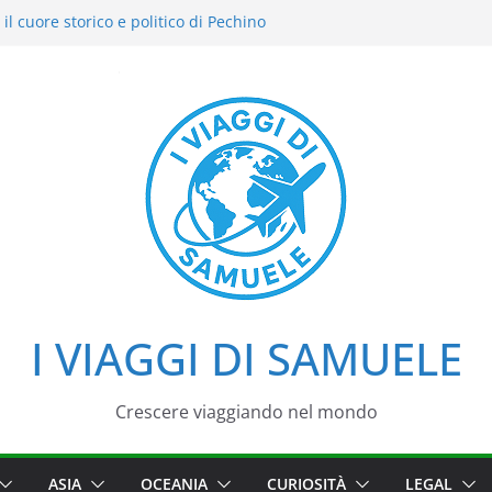
il cuore storico e politico di Pechino
i intensi: il nostro street food
del Cielo: la nostra esperienza in uno dei
di Pechino
azzo d’Estate tra loto, camminate e
i
iaggio tra imperatori, simboli e cortili
I VIAGGI DI SAMUELE
Crescere viaggiando nel mondo
ASIA
OCEANIA
CURIOSITÀ
LEGAL