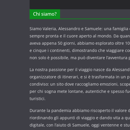
Chi siamo?
Siamo Valeria, Alessandro e Samuele: una famiglia c
sempre pronta e il cuore aperto al mondo. Da qua
aveva appena 50 giorni, abbiamo esplorato oltre 100
e cinque i continenti, dimostrando che viaggiare 
non solo è possibile, ma può diventare l’avventura p
La nostra passione per il viaggio nasce da Alessandr
organizzatore di itinerari, e si è trasformata in un 
condiviso: un sito dove raccogliamo emozioni, scope
per chi sogna mete lontane, autentiche e spesso fuor
turistici.
Durante la pandemia abbiamo riscoperto il valore de
riordinando gli appunti di viaggio e dando vita a q
digitale, con l’aiuto di Samuele, oggi ventenne e st