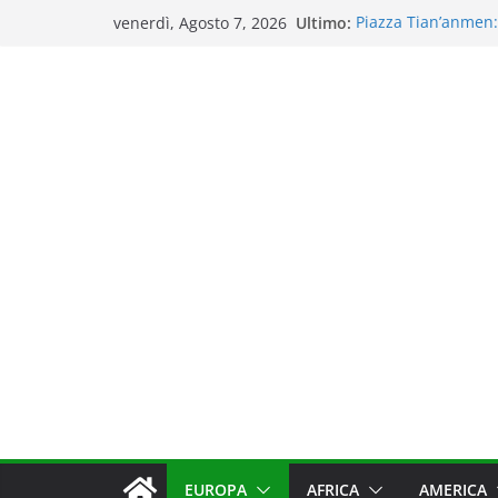
Salta
Ultimo:
Piazza Tian’anmen: 
venerdì, Agosto 7, 2026
al
Tra scorpioni e odor
pechinese
contenuto
Visitare il Tempio 
luoghi più iconici 
Una giornata al Pal
panorami imperial
Città Proibita: un v
immensi
EUROPA
AFRICA
AMERICA