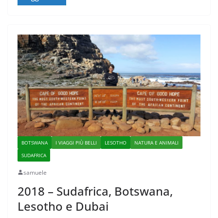
BOTSWANA
I VIAGGI PIÙ BELLI
LESOTHO
NATURA E ANIMALI
SUDAFRICA
samuele
2018 – Sudafrica, Botswana,
Lesotho e Dubai