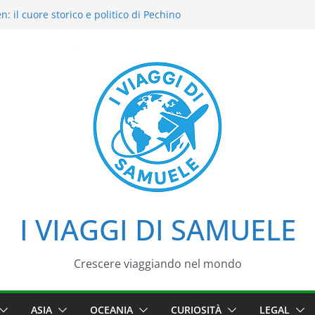
: il cuore storico e politico di Pechino
dori intensi: il nostro street food
o del Cielo: la nostra esperienza in uno dei
i di Pechino
Palazzo d’Estate tra loto, camminate e
ali
 viaggio tra imperatori, simboli e cortili
I VIAGGI DI SAMUELE
Crescere viaggiando nel mondo
ASIA
OCEANIA
CURIOSITÀ
LEGAL