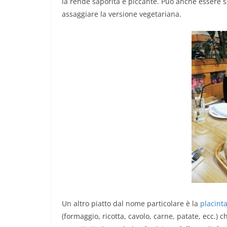
la rende saporita e piccante. Può anche essere 
assaggiare la versione vegetariana.
Un altro piatto dal nome particolare è la
placint
(formaggio, ricotta, cavolo, carne, patate, ecc.) 