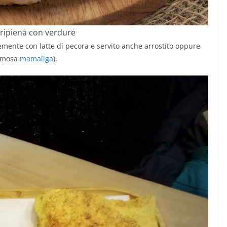
 ripiena con verdure
emente con latte di pecora e servito anche arrostito oppure
famosa
mamaliga
).