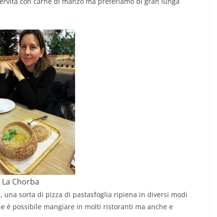
servita con carne di manzo ma preferiamo di gran lunga
La Chorba
a
, una sorta di pizza di pastasfoglia ripiena in diversi modi
che è possibile mangiare in molti ristoranti ma anche e