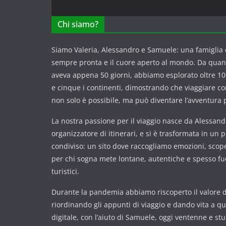
Chi siamo?
Siamo Valeria, Alessandro e Samuele: una famiglia c
sempre pronta e il cuore aperto al mondo. Da qua
aveva appena 50 giorni, abbiamo esplorato oltre 100
e cinque i continenti, dimostrando che viaggiare 
non solo è possibile, ma può diventare l’avventura p
La nostra passione per il viaggio nasce da Alessandr
organizzatore di itinerari, e si è trasformata in un 
condiviso: un sito dove raccogliamo emozioni, scope
per chi sogna mete lontane, autentiche e spesso fuor
turistici.
Durante la pandemia abbiamo riscoperto il valore de
riordinando gli appunti di viaggio e dando vita a q
digitale, con l’aiuto di Samuele, oggi ventenne e st