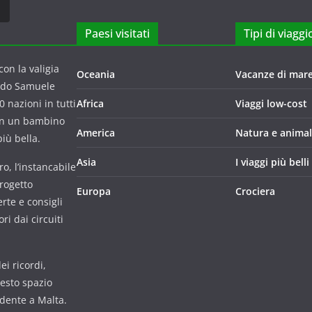
Paesi visitati
Tipi di viaggi
on la valigia
Oceania
Vacanze di mar
ndo Samuele
 nazioni in tutti
Africa
Viaggi low-cost
con un bambino
America
Natura e animal
iù bella.
Asia
I viaggi più belli
o, l’instancabile
progetto
Europa
Crociera
rte e consigli
i dai circuiti
i ricordi,
uesto spazio
udente a Malta.