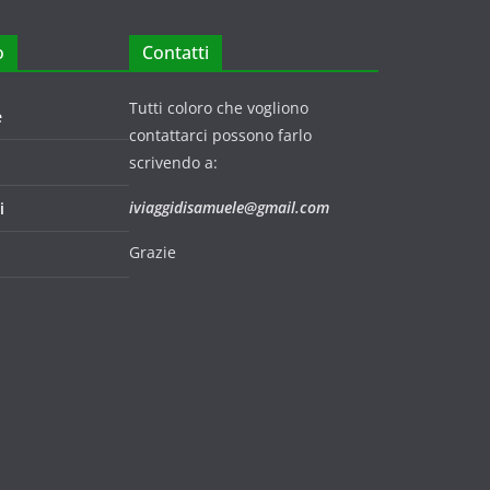
o
Contatti
Tutti coloro che vogliono
e
contattarci possono farlo
scrivendo a:
iviaggidisamuele@gmail.com
i
Grazie