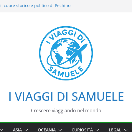
l cuore storico e politico di Pechino
i intensi: il nostro street food
el Cielo: la nostra esperienza in uno dei
i Pechino
azzo d’Estate tra loto, camminate e
aggio tra imperatori, simboli e cortili
I VIAGGI DI SAMUELE
Crescere viaggiando nel mondo
ASIA
OCEANIA
CURIOSITÀ
LEGAL