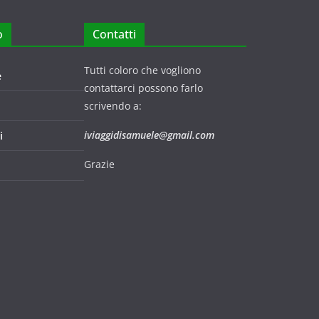
o
Contatti
Tutti coloro che vogliono
e
contattarci possono farlo
scrivendo a:
iviaggidisamuele@gmail.com
i
Grazie