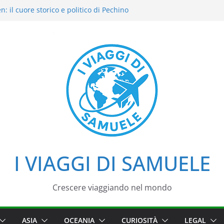
: il cuore storico e politico di Pechino
dori intensi: il nostro street food
o del Cielo: la nostra esperienza in uno dei
i di Pechino
Palazzo d’Estate tra loto, camminate e
ali
 viaggio tra imperatori, simboli e cortili
I VIAGGI DI SAMUELE
Crescere viaggiando nel mondo
ASIA
OCEANIA
CURIOSITÀ
LEGAL