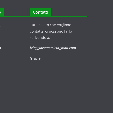
o
Contatti
Tutti coloro che vogliono
e
contattarci possono farlo
scrivendo a:
iviaggidisamuele@gmail.com
i
Grazie