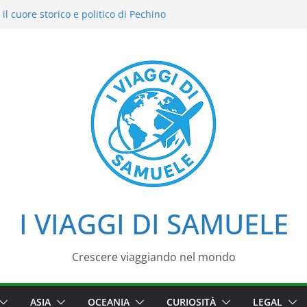
il cuore storico e politico di Pechino
i intensi: il nostro street food
del Cielo: la nostra esperienza in uno dei
di Pechino
azzo d’Estate tra loto, camminate e
i
iaggio tra imperatori, simboli e cortili
I VIAGGI DI SAMUELE
Crescere viaggiando nel mondo
ASIA
OCEANIA
CURIOSITÀ
LEGAL