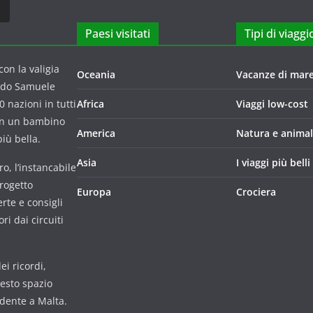
Paesi visitati
Tipi di viaggi
on la valigia
Oceania
Vacanze di mar
ndo Samuele
 nazioni in tutti
Africa
Viaggi low-cost
con un bambino
America
Natura e animal
iù bella.
Asia
I viaggi più belli
o, l’instancabile
progetto
Europa
Crociera
rte e consigli
i dai circuiti
i ricordi,
uesto spazio
udente a Malta.