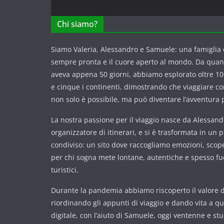
Chi siamo?
Siamo Valeria, Alessandro e Samuele: una famiglia c
sempre pronta e il cuore aperto al mondo. Da qua
aveva appena 50 giorni, abbiamo esplorato oltre 100
e cinque i continenti, dimostrando che viaggiare 
non solo è possibile, ma può diventare l’avventura p
La nostra passione per il viaggio nasce da Alessandr
organizzatore di itinerari, e si è trasformata in un 
condiviso: un sito dove raccogliamo emozioni, scope
per chi sogna mete lontane, autentiche e spesso fuor
turistici.
Durante la pandemia abbiamo riscoperto il valore de
riordinando gli appunti di viaggio e dando vita a q
digitale, con l’aiuto di Samuele, oggi ventenne e st