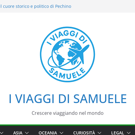
l cuore storico e politico di Pechino
 intensi: il nostro street food
el Cielo: la nostra esperienza in uno dei
i Pechino
zzo d’Estate tra loto, camminate e
aggio tra imperatori, simboli e cortili
I VIAGGI DI SAMUELE
Crescere viaggiando nel mondo
ASIA
OCEANIA
CURIOSITÀ
LEGAL