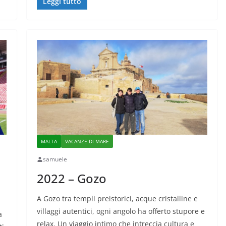
Leggi tutto
MALTA
VACANZE DI MARE
samuele
2022 – Gozo
A Gozo tra templi preistorici, acque cristalline e
villaggi autentici, ogni angolo ha offerto stupore e
a
relax. Un viaggio intimo che intreccia cultura e