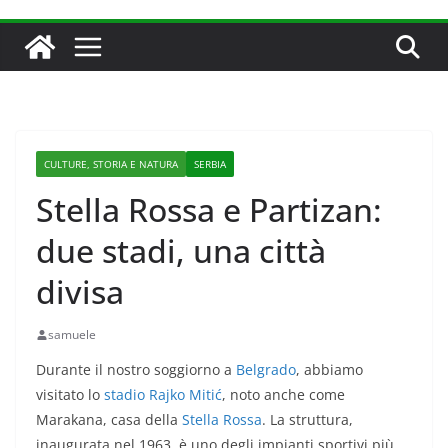
CULTURE, STORIA E NATURA
SERBIA
Stella Rossa e Partizan:
due stadi, una città
divisa
samuele
Durante il nostro soggiorno a
Belgrado
, abbiamo
visitato lo
stadio Rajko Mitić
, noto anche come
Marakana, casa della
Stella Rossa
. La struttura,
inaugurata nel 1963, è uno degli impianti sportivi più