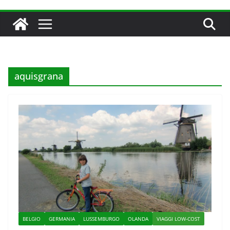
aquisgrana
BELGIO
GERMANIA
LUSSEMBURGO
OLANDA
VIAGGI LOW-COST