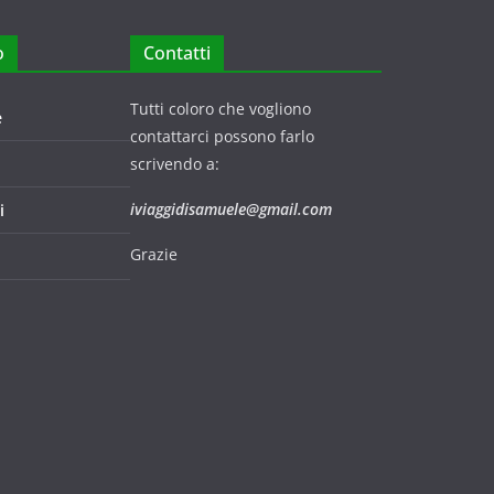
o
Contatti
Tutti coloro che vogliono
e
contattarci possono farlo
scrivendo a:
iviaggidisamuele@gmail.com
i
Grazie