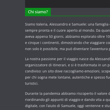
Chi siamo?
Siamo Valeria, Alessandro e Samuele: una famiglia c
sempre pronta e il cuore aperto al mondo. Da qua
aveva appena 50 giorni, abbiamo esplorato oltre 100
e cinque i continenti, dimostrando che viaggiare 
non solo è possibile, ma può diventare l’avventura p
La nostra passione per il viaggio nasce da Alessandr
organizzatore di itinerari, e si è trasformata in un 
condiviso: un sito dove raccogliamo emozioni, scope
per chi sogna mete lontane, autentiche e spesso fuor
turistici.
Durante la pandemia abbiamo riscoperto il valore de
riordinando gli appunti di viaggio e dando vita a q
digitale, con l’aiuto di Samuele, oggi ventenne e st