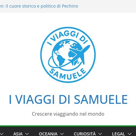
: il cuore storico e politico di Pechino
dori intensi: il nostro street food
o del Cielo: la nostra esperienza in uno dei
i di Pechino
Palazzo d’Estate tra loto, camminate e
ali
 viaggio tra imperatori, simboli e cortili
I VIAGGI DI SAMUELE
Crescere viaggiando nel mondo
ASIA
OCEANIA
CURIOSITÀ
LEGAL