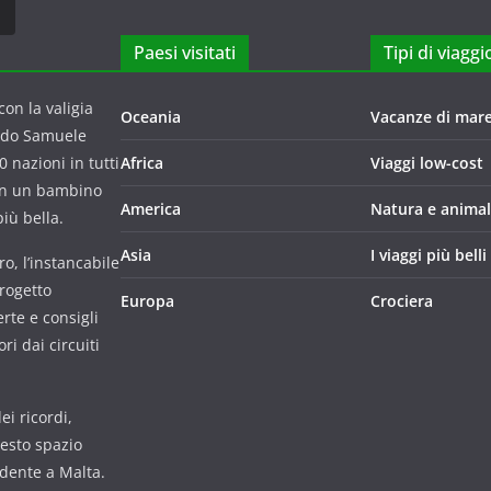
Paesi visitati
Tipi di viaggi
on la valigia
Oceania
Vacanze di mar
ndo Samuele
 nazioni in tutti
Africa
Viaggi low-cost
con un bambino
America
Natura e animal
iù bella.
Asia
I viaggi più belli
o, l’instancabile
progetto
Europa
Crociera
rte e consigli
i dai circuiti
i ricordi,
uesto spazio
udente a Malta.