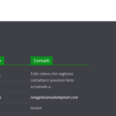
o
Contatti
Tutti coloro che vogliono
e
contattarci possono farlo
scrivendo a:
iviaggidisamuele@gmail.com
i
Grazie