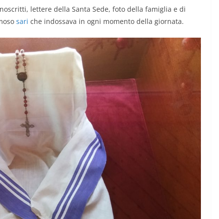
noscritti, lettere della Santa Sede, foto della famiglia e di
famoso
sari
che indossava in ogni momento della giornata.