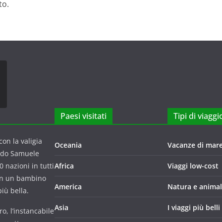
to.
Paesi visitati
Tipi di viaggi
on la valigia
Oceania
Vacanze di mar
ndo Samuele
 nazioni in tutti
Africa
Viaggi low-cost
con un bambino
America
Natura e animal
iù bella.
Asia
I viaggi più belli
o, l’instancabile