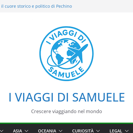
il cuore storico e politico di Pechino
i intensi: il nostro street food
del Cielo: la nostra esperienza in uno dei
di Pechino
azzo d’Estate tra loto, camminate e
i
iaggio tra imperatori, simboli e cortili
I VIAGGI DI SAMUELE
Crescere viaggiando nel mondo
ASIA
OCEANIA
CURIOSITÀ
LEGAL