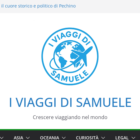
il cuore storico e politico di Pechino
i intensi: il nostro street food
del Cielo: la nostra esperienza in uno dei
di Pechino
azzo d’Estate tra loto, camminate e
i
iaggio tra imperatori, simboli e cortili
I VIAGGI DI SAMUELE
Crescere viaggiando nel mondo
ASIA
OCEANIA
CURIOSITÀ
LEGAL