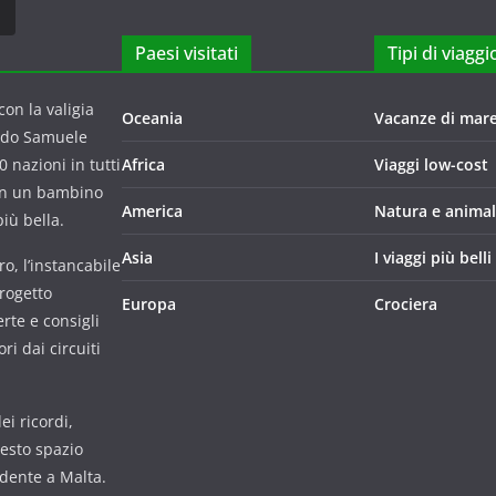
Paesi visitati
Tipi di viaggi
on la valigia
Oceania
Vacanze di mar
ndo Samuele
 nazioni in tutti
Africa
Viaggi low-cost
con un bambino
America
Natura e animal
iù bella.
Asia
I viaggi più belli
o, l’instancabile
progetto
Europa
Crociera
rte e consigli
i dai circuiti
i ricordi,
uesto spazio
udente a Malta.