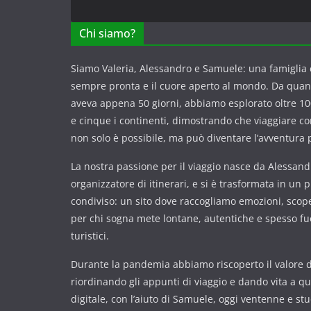
Chi siamo?
Siamo Valeria, Alessandro e Samuele: una famiglia c
sempre pronta e il cuore aperto al mondo. Da qua
aveva appena 50 giorni, abbiamo esplorato oltre 100
e cinque i continenti, dimostrando che viaggiare 
non solo è possibile, ma può diventare l’avventura p
La nostra passione per il viaggio nasce da Alessandr
organizzatore di itinerari, e si è trasformata in un 
condiviso: un sito dove raccogliamo emozioni, scope
per chi sogna mete lontane, autentiche e spesso fuor
turistici.
Durante la pandemia abbiamo riscoperto il valore de
riordinando gli appunti di viaggio e dando vita a q
digitale, con l’aiuto di Samuele, oggi ventenne e st