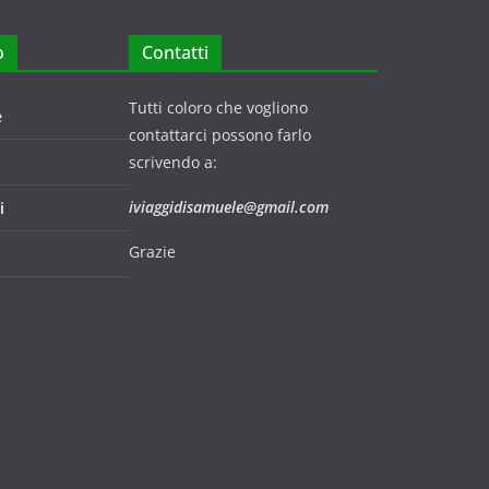
o
Contatti
Tutti coloro che vogliono
e
contattarci possono farlo
scrivendo a:
iviaggidisamuele@gmail.com
i
Grazie