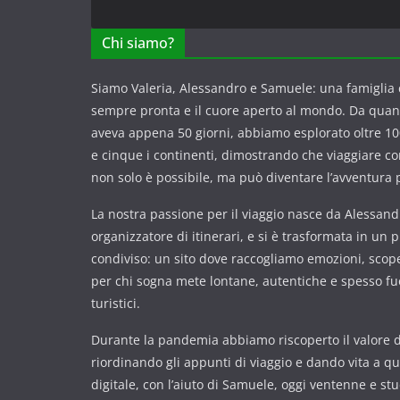
Chi siamo?
Siamo Valeria, Alessandro e Samuele: una famiglia c
sempre pronta e il cuore aperto al mondo. Da qua
aveva appena 50 giorni, abbiamo esplorato oltre 100
e cinque i continenti, dimostrando che viaggiare 
non solo è possibile, ma può diventare l’avventura p
La nostra passione per il viaggio nasce da Alessandr
organizzatore di itinerari, e si è trasformata in un 
condiviso: un sito dove raccogliamo emozioni, scope
per chi sogna mete lontane, autentiche e spesso fuor
turistici.
Durante la pandemia abbiamo riscoperto il valore de
riordinando gli appunti di viaggio e dando vita a q
digitale, con l’aiuto di Samuele, oggi ventenne e st