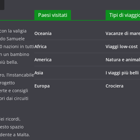
Paesi visitati
Tipi di viaggi
on la valigia
Oceania
Vacanze di mar
ndo Samuele
 nazioni in tutti
Africa
Viaggi low-cost
con un bambino
America
Natura e animal
iù bella.
Asia
I viaggi più belli
o, l’instancabile
progetto
Europa
Crociera
rte e consigli
i dai circuiti
i ricordi,
uesto spazio
udente a Malta.