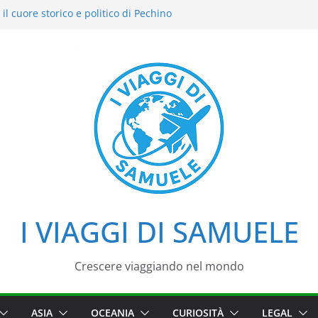
il cuore storico e politico di Pechino
i intensi: il nostro street food
del Cielo: la nostra esperienza in uno dei
di Pechino
azzo d’Estate tra loto, camminate e
i
iaggio tra imperatori, simboli e cortili
I VIAGGI DI SAMUELE
Crescere viaggiando nel mondo
ASIA
OCEANIA
CURIOSITÀ
LEGAL