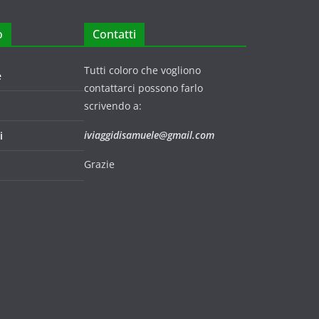
o
Contatti
Tutti coloro che vogliono
e
contattarci possono farlo
scrivendo a:
iviaggidisamuele@gmail.com
i
Grazie