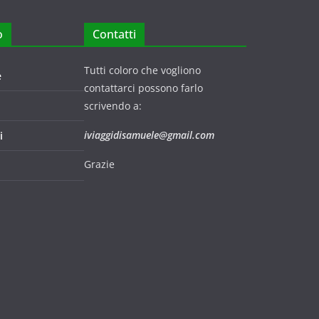
o
Contatti
Tutti coloro che vogliono
e
contattarci possono farlo
scrivendo a:
iviaggidisamuele@gmail.com
i
Grazie