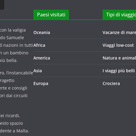
Paesi visitati
Tipi di viaggi
on la valigia
Oceania
Vacanze di mar
ndo Samuele
 nazioni in tutti
Africa
Viaggi low-cost
con un bambino
America
Natura e animal
iù bella.
Asia
I viaggi più belli
o, l’instancabile
progetto
Europa
Crociera
rte e consigli
i dai circuiti
i ricordi,
uesto spazio
udente a Malta.