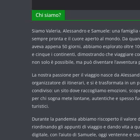
Chi siamo?
Siamo Valeria, Alessandro e Samuele: una famiglia c
sempre pronta e il cuore aperto al mondo. Da qua
aveva appena 50 giorni, abbiamo esplorato oltre 100
e cinque i continenti, dimostrando che viaggiare 
non solo è possibile, ma può diventare l’avventura p
La nostra passione per il viaggio nasce da Alessandr
organizzatore di itinerari, e si è trasformata in un 
condiviso: un sito dove raccogliamo emozioni, scope
per chi sogna mete lontane, autentiche e spesso fuor
turistici.
Durante la pandemia abbiamo riscoperto il valore de
riordinando gli appunti di viaggio e dando vita a q
digitale, con l’aiuto di Samuele, oggi ventenne e st