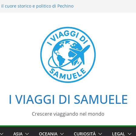
il cuore storico e politico di Pechino
i intensi: il nostro street food
del Cielo: la nostra esperienza in uno dei
di Pechino
azzo d’Estate tra loto, camminate e
i
iaggio tra imperatori, simboli e cortili
I VIAGGI DI SAMUELE
Crescere viaggiando nel mondo
ASIA
OCEANIA
CURIOSITÀ
LEGAL