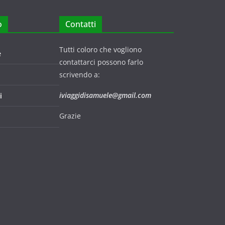
o
Contatti
Tutti coloro che vogliono
e
contattarci possono farlo
scrivendo a:
iviaggidisamuele@gmail.com
i
Grazie