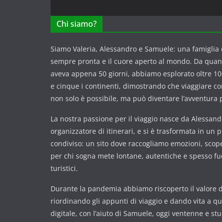
Chi siamo?
Siamo Valeria, Alessandro e Samuele: una famiglia c
sempre pronta e il cuore aperto al mondo. Da qua
aveva appena 50 giorni, abbiamo esplorato oltre 100
e cinque i continenti, dimostrando che viaggiare 
non solo è possibile, ma può diventare l’avventura p
La nostra passione per il viaggio nasce da Alessandr
organizzatore di itinerari, e si è trasformata in un 
condiviso: un sito dove raccogliamo emozioni, scope
per chi sogna mete lontane, autentiche e spesso fuor
turistici.
Durante la pandemia abbiamo riscoperto il valore de
riordinando gli appunti di viaggio e dando vita a q
digitale, con l’aiuto di Samuele, oggi ventenne e st