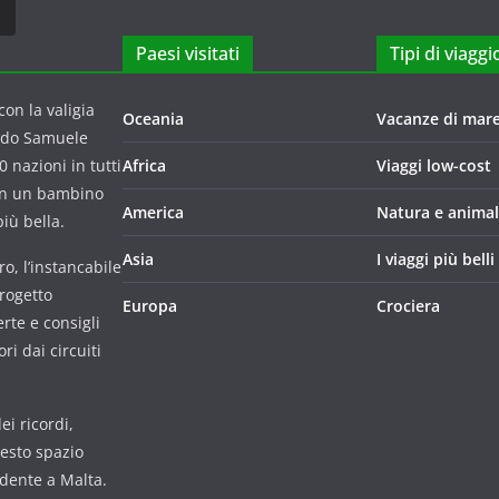
Paesi visitati
Tipi di viaggi
on la valigia
Oceania
Vacanze di mar
ndo Samuele
 nazioni in tutti
Africa
Viaggi low-cost
con un bambino
America
Natura e animal
iù bella.
Asia
I viaggi più belli
o, l’instancabile
progetto
Europa
Crociera
rte e consigli
i dai circuiti
i ricordi,
uesto spazio
udente a Malta.