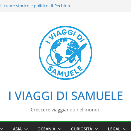
l cuore storico e politico di Pechino
i intensi: il nostro street food
el Cielo: la nostra esperienza in uno dei
i Pechino
azzo d’Estate tra loto, camminate e
aggio tra imperatori, simboli e cortili
I VIAGGI DI SAMUELE
Crescere viaggiando nel mondo
ASIA
OCEANIA
CURIOSITÀ
LEGAL