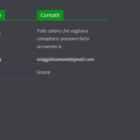
o
Contatti
Tutti coloro che vogliono
e
contattarci possono farlo
scrivendo a:
iviaggidisamuele@gmail.com
i
Grazie