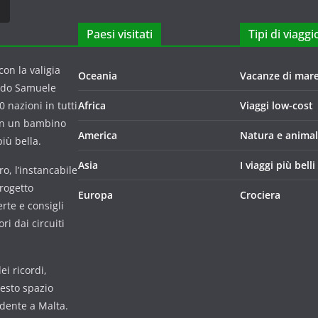
Paesi visitati
Tipi di viaggi
on la valigia
Oceania
Vacanze di mar
ndo Samuele
 nazioni in tutti
Africa
Viaggi low-cost
con un bambino
America
Natura e animal
iù bella.
Asia
I viaggi più belli
o, l’instancabile
progetto
Europa
Crociera
rte e consigli
i dai circuiti
i ricordi,
uesto spazio
udente a Malta.