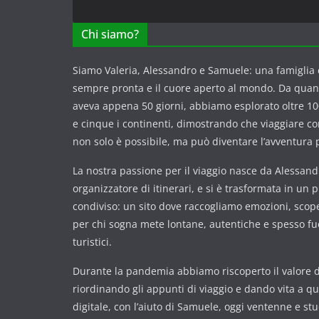
Chi siamo?
Siamo Valeria, Alessandro e Samuele: una famiglia c
sempre pronta e il cuore aperto al mondo. Da qua
aveva appena 50 giorni, abbiamo esplorato oltre 100
e cinque i continenti, dimostrando che viaggiare 
non solo è possibile, ma può diventare l’avventura p
La nostra passione per il viaggio nasce da Alessandr
organizzatore di itinerari, e si è trasformata in un 
condiviso: un sito dove raccogliamo emozioni, scope
per chi sogna mete lontane, autentiche e spesso fuor
turistici.
Durante la pandemia abbiamo riscoperto il valore de
riordinando gli appunti di viaggio e dando vita a q
digitale, con l’aiuto di Samuele, oggi ventenne e st