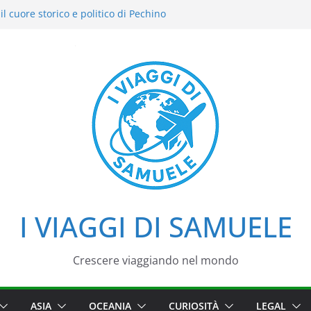
l cuore storico e politico di Pechino
i intensi: il nostro street food
el Cielo: la nostra esperienza in uno dei
i Pechino
azzo d’Estate tra loto, camminate e
aggio tra imperatori, simboli e cortili
I VIAGGI DI SAMUELE
Crescere viaggiando nel mondo
ASIA
OCEANIA
CURIOSITÀ
LEGAL