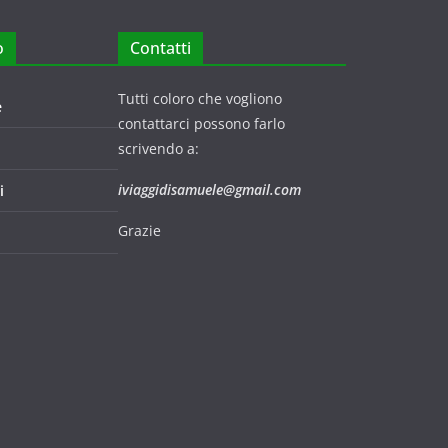
o
Contatti
Tutti coloro che vogliono
e
contattarci possono farlo
scrivendo a:
iviaggidisamuele@gmail.com
i
Grazie