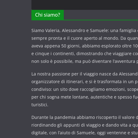
Chi siamo?
Siamo Valeria, Alessandro e Samuele: una famiglia c
sempre pronta e il cuore aperto al mondo. Da qua
aveva appena 50 giorni, abbiamo esplorato oltre 100
e cinque i continenti, dimostrando che viaggiare 
non solo è possibile, ma può diventare l’avventura p
La nostra passione per il viaggio nasce da Alessandr
organizzatore di itinerari, e si è trasformata in un 
condiviso: un sito dove raccogliamo emozioni, scope
per chi sogna mete lontane, autentiche e spesso fuor
turistici.
Durante la pandemia abbiamo riscoperto il valore de
riordinando gli appunti di viaggio e dando vita a q
digitale, con l’aiuto di Samuele, oggi ventenne e st