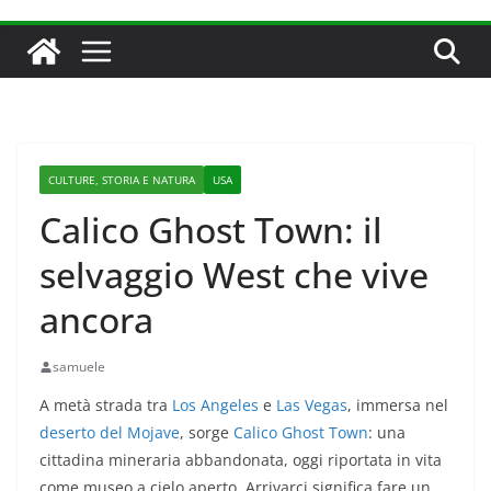
CULTURE, STORIA E NATURA
USA
Calico Ghost Town: il
selvaggio West che vive
ancora
samuele
A metà strada tra
Los Angeles
e
Las Vegas
, immersa nel
deserto del Mojave
, sorge
Calico Ghost Town
: una
cittadina mineraria abbandonata, oggi riportata in vita
come museo a cielo aperto. Arrivarci significa fare un