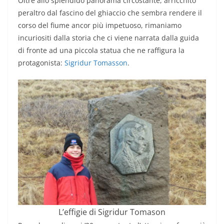
Oltre allo splendido panorama circostante, arricchito
peraltro dal fascino del ghiaccio che sembra rendere il
corso del fiume ancor più impetuoso, rimaniamo
incuriositi dalla storia che ci viene narrata dalla guida
di fronte ad una piccola statua che ne raffigura la
protagonista:
Sigridur Tomasson
.
L’effigie di Sigridur Tomason