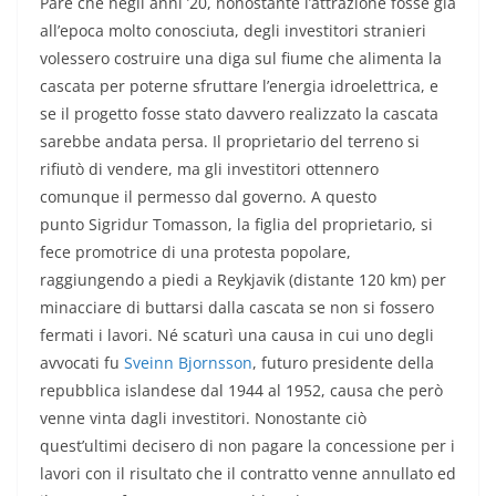
Pare che negli anni ’20, nonostante l’attrazione fosse già
all’epoca molto conosciuta, degli investitori stranieri
volessero costruire una diga sul fiume che alimenta la
cascata per poterne sfruttare l’energia idroelettrica, e
se il progetto fosse stato davvero realizzato la cascata
sarebbe andata persa. Il proprietario del terreno si
rifiutò di vendere, ma gli investitori ottennero
comunque il permesso dal governo. A questo
punto Sigridur Tomasson, la figlia del proprietario, si
fece promotrice di una protesta popolare,
raggiungendo a piedi a Reykjavik (distante 120 km) per
minacciare di buttarsi dalla cascata se non si fossero
fermati i lavori. Né scaturì una causa in cui uno degli
avvocati fu
Sveinn Bjornsson
, futuro presidente della
repubblica islandese dal 1944 al 1952, causa che però
venne vinta dagli investitori. Nonostante ciò
quest’ultimi decisero di non pagare la concessione per i
lavori con il risultato che il contratto venne annullato ed