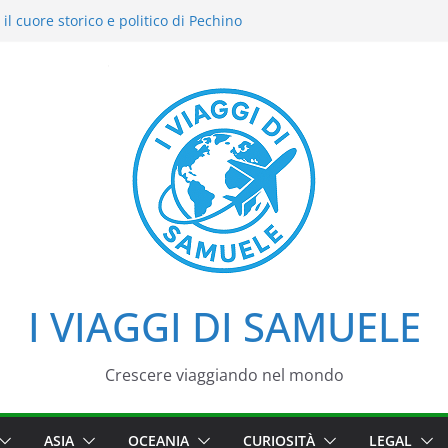
il cuore storico e politico di Pechino
i intensi: il nostro street food
del Cielo: la nostra esperienza in uno dei
di Pechino
azzo d’Estate tra loto, camminate e
i
iaggio tra imperatori, simboli e cortili
I VIAGGI DI SAMUELE
Crescere viaggiando nel mondo
ASIA
OCEANIA
CURIOSITÀ
LEGAL