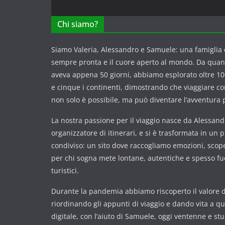
Chi siamo?
Siamo Valeria, Alessandro e Samuele: una famiglia c
sempre pronta e il cuore aperto al mondo. Da qua
aveva appena 50 giorni, abbiamo esplorato oltre 100
e cinque i continenti, dimostrando che viaggiare 
non solo è possibile, ma può diventare l’avventura p
La nostra passione per il viaggio nasce da Alessandr
organizzatore di itinerari, e si è trasformata in un 
condiviso: un sito dove raccogliamo emozioni, scope
per chi sogna mete lontane, autentiche e spesso fuor
turistici.
Durante la pandemia abbiamo riscoperto il valore de
riordinando gli appunti di viaggio e dando vita a q
digitale, con l’aiuto di Samuele, oggi ventenne e st