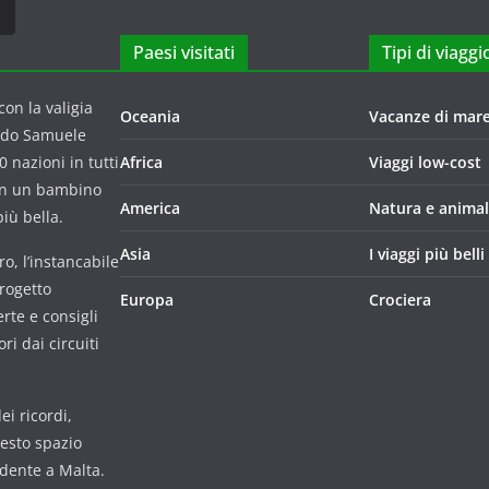
Paesi visitati
Tipi di viaggi
on la valigia
Oceania
Vacanze di mar
ndo Samuele
 nazioni in tutti
Africa
Viaggi low-cost
con un bambino
America
Natura e animal
iù bella.
Asia
I viaggi più belli
o, l’instancabile
progetto
Europa
Crociera
rte e consigli
i dai circuiti
i ricordi,
uesto spazio
udente a Malta.