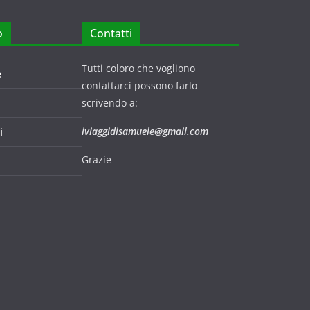
o
Contatti
Tutti coloro che vogliono
e
contattarci possono farlo
scrivendo a:
iviaggidisamuele@gmail.com
i
Grazie