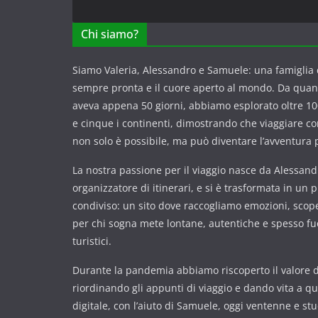
Chi siamo?
Siamo Valeria, Alessandro e Samuele: una famiglia c
sempre pronta e il cuore aperto al mondo. Da qua
aveva appena 50 giorni, abbiamo esplorato oltre 100
e cinque i continenti, dimostrando che viaggiare 
non solo è possibile, ma può diventare l’avventura p
La nostra passione per il viaggio nasce da Alessandr
organizzatore di itinerari, e si è trasformata in un 
condiviso: un sito dove raccogliamo emozioni, scope
per chi sogna mete lontane, autentiche e spesso fuor
turistici.
Durante la pandemia abbiamo riscoperto il valore de
riordinando gli appunti di viaggio e dando vita a q
digitale, con l’aiuto di Samuele, oggi ventenne e st