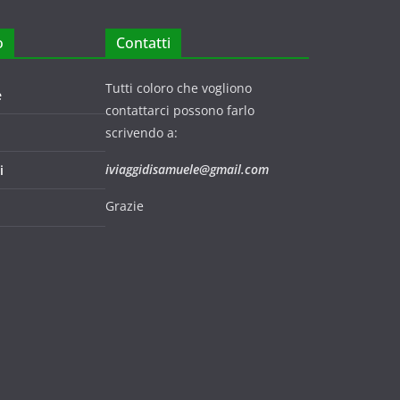
o
Contatti
Tutti coloro che vogliono
e
contattarci possono farlo
scrivendo a:
iviaggidisamuele@gmail.com
i
Grazie