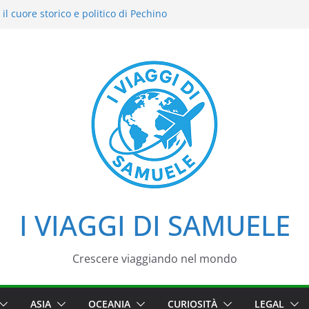
il cuore storico e politico di Pechino
i intensi: il nostro street food
del Cielo: la nostra esperienza in uno dei
di Pechino
azzo d’Estate tra loto, camminate e
i
iaggio tra imperatori, simboli e cortili
I VIAGGI DI SAMUELE
Crescere viaggiando nel mondo
ASIA
OCEANIA
CURIOSITÀ
LEGAL