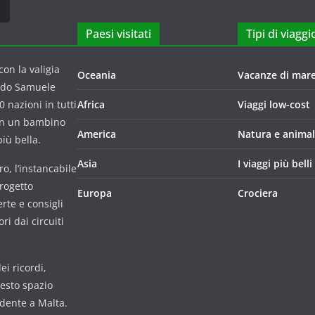
Paesi visitati
Tipi di viaggi
on la valigia
Oceania
Vacanze di mar
ndo Samuele
 nazioni in tutti
Africa
Viaggi low-cost
con un bambino
America
Natura e animal
iù bella.
Asia
I viaggi più belli
o, l’instancabile
progetto
Europa
Crociera
rte e consigli
i dai circuiti
i ricordi,
uesto spazio
udente a Malta.