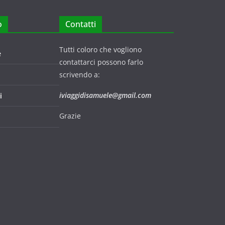
o
Contatti
Tutti coloro che vogliono
e
contattarci possono farlo
scrivendo a:
iviaggidisamuele@gmail.com
i
Grazie