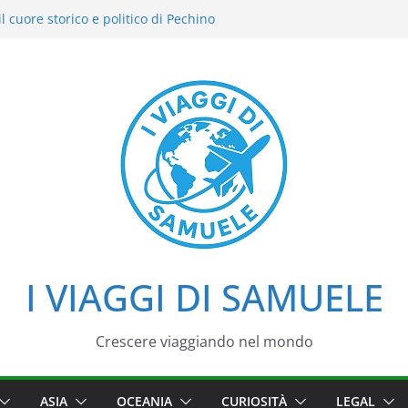
l cuore storico e politico di Pechino
 intensi: il nostro street food
el Cielo: la nostra esperienza in uno dei
i Pechino
zzo d’Estate tra loto, camminate e
aggio tra imperatori, simboli e cortili
I VIAGGI DI SAMUELE
Crescere viaggiando nel mondo
ASIA
OCEANIA
CURIOSITÀ
LEGAL