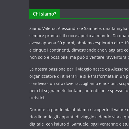
Chi siamo?
Siamo Valeria, Alessandro e Samuele: una famiglia c
sempre pronta e il cuore aperto al mondo. Da qua
aveva appena 50 giorni, abbiamo esplorato oltre 100
e cinque i continenti, dimostrando che viaggiare 
non solo è possibile, ma può diventare l’avventura p
La nostra passione per il viaggio nasce da Alessandr
organizzatore di itinerari, e si è trasformata in un 
condiviso: un sito dove raccogliamo emozioni, scope
per chi sogna mete lontane, autentiche e spesso fuor
turistici.
Durante la pandemia abbiamo riscoperto il valore de
riordinando gli appunti di viaggio e dando vita a q
digitale, con l’aiuto di Samuele, oggi ventenne e st