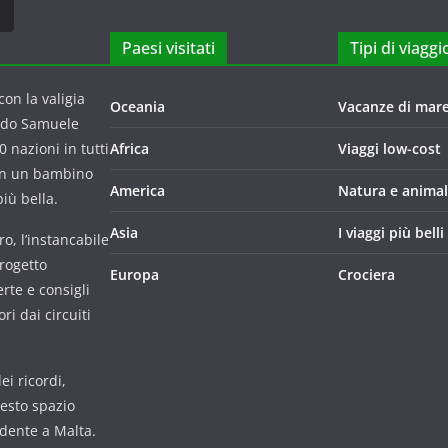
Paesi visitati
Tipi di viaggi
on la valigia
Oceania
Vacanze di mar
ndo Samuele
 nazioni in tutti
Africa
Viaggi low-cost
con un bambino
America
Natura e animal
iù bella.
Asia
I viaggi più belli
o, l’instancabile
progetto
Europa
Crociera
rte e consigli
i dai circuiti
i ricordi,
uesto spazio
udente a Malta.