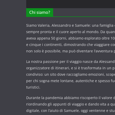
Chi siamo?
Siamo Valeria, Alessandro e Samuele: una famiglia c
sempre pronta e il cuore aperto al mondo. Da qua
aveva appena 50 giorni, abbiamo esplorato oltre 100
e cinque i continenti, dimostrando che viaggiare 
non solo è possibile, ma può diventare l’avventura p
La nostra passione per il viaggio nasce da Alessandr
organizzatore di itinerari, e si è trasformata in un 
condiviso: un sito dove raccogliamo emozioni, scope
per chi sogna mete lontane, autentiche e spesso fuor
turistici.
Durante la pandemia abbiamo riscoperto il valore de
riordinando gli appunti di viaggio e dando vita a q
digitale, con l’aiuto di Samuele, oggi ventenne e st