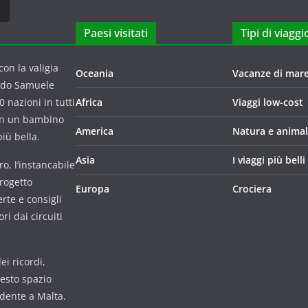
Paesi visitati
Tipi di viaggi
on la valigia
Oceania
Vacanze di mar
ndo Samuele
 nazioni in tutti
Africa
Viaggi low-cost
con un bambino
America
Natura e animal
iù bella.
Asia
I viaggi più belli
o, l’instancabile
progetto
Europa
Crociera
rte e consigli
i dai circuiti
i ricordi,
uesto spazio
udente a Malta.