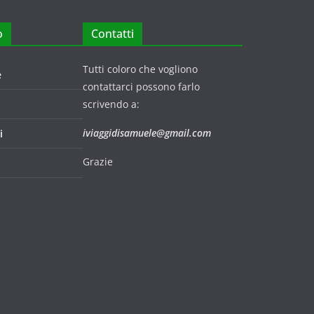
o
Contatti
Tutti coloro che vogliono
e
contattarci possono farlo
scrivendo a:
iviaggidisamuele@gmail.com
i
Grazie