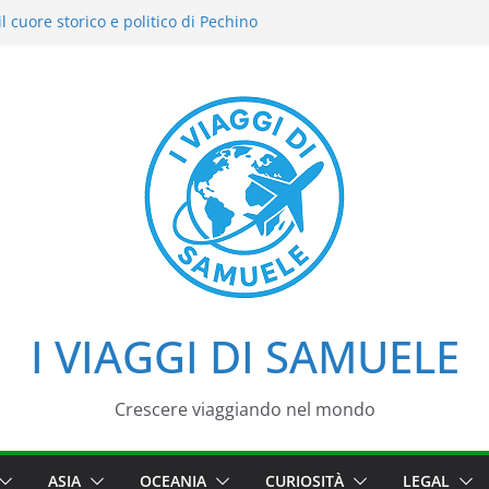
l cuore storico e politico di Pechino
 intensi: il nostro street food
el Cielo: la nostra esperienza in uno dei
i Pechino
zzo d’Estate tra loto, camminate e
aggio tra imperatori, simboli e cortili
I VIAGGI DI SAMUELE
Crescere viaggiando nel mondo
ASIA
OCEANIA
CURIOSITÀ
LEGAL