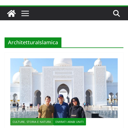
ArchitetturaIslamica
CULTURE, STORIA E NATURA
EMIRATI ARABI UNITI